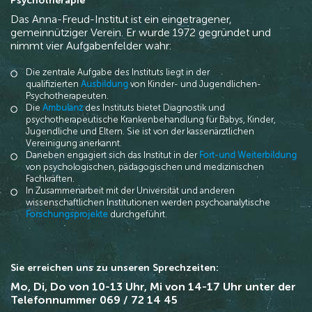
Psychotherapie
Das Anna-Freud-Institut ist ein eingetragener,
gemeinnütziger Verein. Er wurde 1972 gegründet und
nimmt vier Aufgabenfelder wahr:
Die zentrale Aufgabe des Instituts liegt in der
qualifizierten
Ausbildung
von Kinder- und Jugendlichen-
Psychotherapeuten.
Die
Ambulanz
des Instituts bietet Diagnostik und
psychotherapeutische Krankenbehandlung für Babys, Kinder,
Jugendliche und Eltern. Sie ist von der kassenärztlichen
Vereinigung anerkannt.
Daneben engagiert sich das Institut in der
Fort-und
Weiterbildung
von psychologischen, pädagogischen und medizinischen
Fachkräften.
In Zusammenarbeit mit der Universität und anderen
wissenschaftlichen Institutionen werden psychoanalytische
Forschungsprojekte
durchgeführt.
Sie erreichen uns zu unseren Sprechzeiten:
Mo, Di, Do von 10-13 Uhr, Mi von 14-17 Uhr unter der
Telefonnummer 069 / 72 14 45