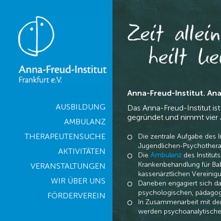
Zeit allein
heilt k
Anna-Freud-Institut. An
AUSBILDUNG
Das Anna-Freud-Institut is
gegründet und nimmt vier 
AMBULANZ
THERAPEUTENSUCHE
Die zentrale Aufgabe des Ins
Jugendlichen-Psychother
AKTIVITÄTEN
Die
Ambulanz
des Institut
Krankenbehandlung für Baby
VERANSTALTUNGEN
kassenärztlichen Vereinig
WIR ÜBER UNS
Daneben engagiert sich das
psychologischen, pädagog
FÖRDERVEREIN
In Zusammenarbeit mit der
werden psychoanalytisch