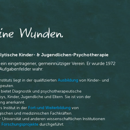
eine Wunden.
alytische Kinder- & Jugendlichen-Psychotherapie
t ein eingetragener, gemeinnütziger Verein. Er wurde 1972
Aufgabenfelder wahr:
tituts liegt in der qualifizierten
Ausbildung
von Kinder- und
apeuten.
s bietet Diagnostik und psychotherapeutische
s, Kinder, Jugendliche und Eltern. Sie ist von der
ung anerkannt.
 Institut in der
Fort-und
Weiterbildung
von
ischen und medizinischen Fachkräften.
 Universität und anderen wissenschaftlichen Institutionen
e
Forschungsprojekte
durchgeführt.